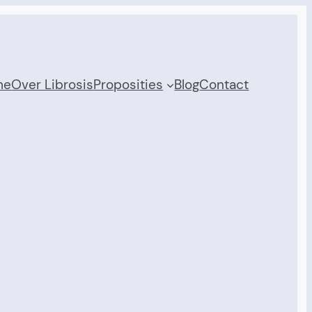
me
Over Librosis
Proposities
Blog
Contact