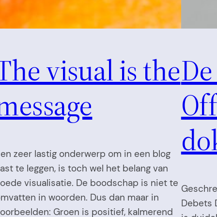
The visual is the
De
message
Off
do
en zeer lastig onderwerp om in een blog
ast te leggen, is toch wel het belang van
oede visualisatie. De boodschap is niet te
Geschre
mvatten in woorden. Dus dan maar in
Debets D
oorbeelden: Groen is positief, kalmerend