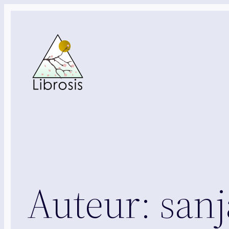
Ga
naar
de
inhoud
Auteur:
sanj